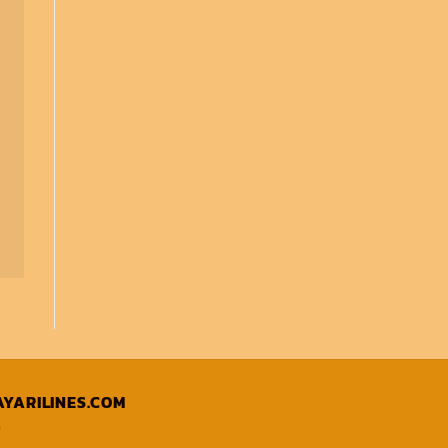
AYARILINES.COM