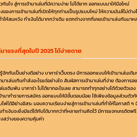
วทันใจ สู่การเข้ามาเล่นที่มีความง่าย ไม่ได้ยาก ออกแบบมาให้มือใหม่
ของการเข้ามาเล่นที่เปิดให้ทุกท่านเป็นรูปแบบใหม่ ให้ความมันส์ไม่ต่าง
ะทำให้สมหวัง ทำเงินได้มากกว่าเดิม แตกต่างจากที่เคยเข้ามาเล่นกันมาห
์มาแรงที่สุดในปี 2025 ได้ง่ายดาย
ู้จักกันเป็นย่างดีอย่าง บาคาร่าเว็บตรง มีการออกแบบให้เข้ามาเล่นเดิม
เข้ามาเล่นเกินกำลังอะไรแต่อย่างใด สัมผัสการเข้ามาเล่นที่ง่าย ต้องการอ
าเล่นเดิมพัน บาคาร่า ไม่ได้ยากอะไรเลย สามารถทำทุกอย่างได้ด้วยตัวเอง
้ามาทำรายการสมัคร ออกแบบให้มีขั้นตอนน้อย ใช้เพียงข้อมูลส่วนตัวกั
ไพ่ได้อิย่างอิสระ มอบความเรียบง่ายสู่การเข้ามาเล่นที่ทำให้โอกาสดี ๆ จ
ำเงินจะยิ่งมีแต่ได้กับได้มากกว่าที่หลายท่านคิดไว้ มีการแจกเครดิตฟรี
นแสงสว่างของความคุ้มค่า