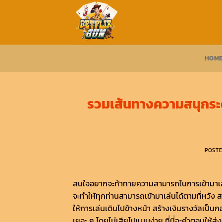
Skip
to
content
HOM
รวมเส้นทางความสนุกระดั
POST
สนใจอยากจะท้าทายความสามารถในการเข้ามาเล่นเ
จะทำให้ทุกท่านสามารถเข้ามาเล่นได้ตามที่หวัง สน
ให้การเล่นเดินไปข้างหน้า สร้างเงินรางวัลเป็
เยอะ ๆ โดยไม่เสียไปแบบง่าย ที่นี่จะคำตอบให้ส