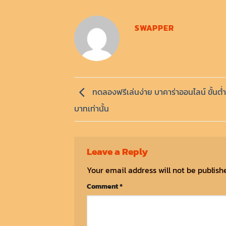
SWAPPER
ทดลองฟรีเล่นง่าย บาคาร่าออนไลน์ ขั้นต่ำว
บาทเท่านั้น
Leave a Reply
Your email address will not be publish
Comment
*