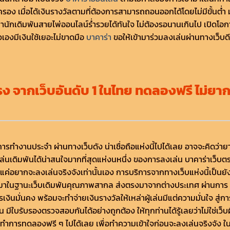
บครอง เมื่อได้เงินรางวัลตามที่ต้องการสามารถถอนออกได้โดยไม่มีขั้นต่ำ
ล่านักเดิมพันสายไพ่ออนไลน์ร่ำรวยได้ทันใจ ไม่ต้องรอนานเกินไป เปิดโอ
วเองมีเงินใช้เยอะไม่ขาดมือ
บาคาร่า
ขอให้เข้ามาร่วมลงเล่นผ่านทางเว็บด
รง จากเว็บอันดับ 1 ในไทย ทดลองฟรี ไม่ยา
ารทำงานประจำ ผ่านทางเว็บดัง น่าเชื่อถือแห่งนี้ไปได้เลย อาจจะคิดว่าย
นเดิมพันได้น่าสนใจมากที่สุดแห่งนหนึ่ง ของการลงเล่น บาคาร่าเว็บต
งแค่อยากจะลงเล่นจริงจังเท่านั้นเอง การบริการจากทางเว็บแห่งนี้เป็นยั
การมาในฐานะเว็บเดิมพันคุณภาพสากล ส่งตรงมาจากต่างประเทศ ผ่านการ
งินมั่นคง พร้อมจะทำจ่ายเงินรางวัลให้เหล่าผู้เล่นมีแต่ความมั่นใจ สู่ก
น มีใบรับรองตรวจสอบกันได้อย่างถูกต้อง ให้ทุกท่านได้รู้เลยว่าไม่ใช่เว็บผ
ำการทดลองฟรี ๆ ไปได้เลย เพื่อทำความเข้าใจก่อนจะลงเล่นจริงจัง ใ